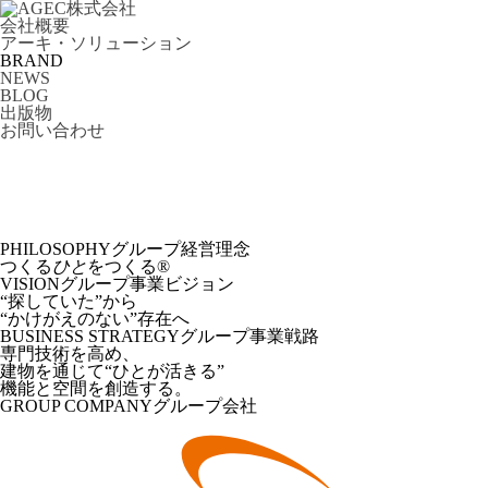
会社概要
アーキ・ソリューション
BRAND
NEWS
BLOG
出版物
お問い合わせ
PHILOSOPHY
グループ経営理念
つくる
ひと
をつくる®︎
VISION
グループ事業ビジョン
“探していた”から
“かけがえのない”存在へ
BUSINESS STRATEGY
グループ事業戦路
専門技術を高め、
建物を通じて“ひとが活きる”
機能と空間を創造する。
GROUP COMPANY
グループ会社