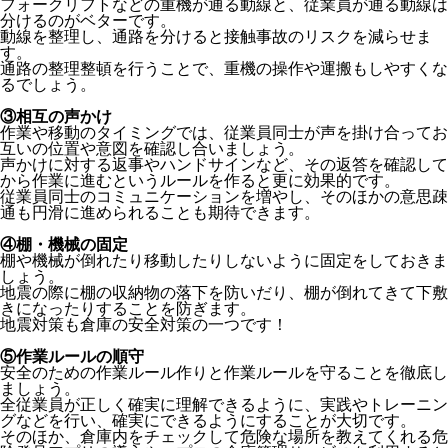
フォークリフトなどの重機が通る動線と、従業員が通る動線は
分けるのがベターです。
動線を整理し、通路を分けると接触事故のリスクを減らせま
す。
通路の整理整頓を行うことで、重機の操作や運搬もしやすくな
るでしょう。
③相互の声かけ
作業や移動のタイミングでは、従業員同士が声を掛け合ってお
互いの位置や意図を確認し合いましょう。
声かけに対する返事やハンドサインなど、その返答を確認して
から作業に進むというルールを作ると更に効果的です。
従業員同士のコミュニケーションを増やし、そのほかの意思疎
通も円滑に進められることも期待できます。
④棚・機械の固定
棚や機械が倒れたり移動したりしないように固定をしておきま
しょう。
地震の際に棚の収納物の落下を防いだり、棚が倒れてきて下敷
きになったりすることを防ぎます。
地震対策も倉庫の安全対策の一つです！
⑤作業ルールの順守
安全のための作業ルール作りと作業ルールを守ることを徹底し
ましょう。
全従業員が正しく確実に理解できるように、実践やトレーニン
グなどを行い、確実にできるようにすることが大切です。
そのほか、倉庫内をチェックして危険な場所を教えてくれる危