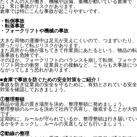
たくさんの人が働き、機械や設備、重機が動いている倉庫で
は、常に事故のリスクがあります。
倉庫では特にこんな事故が起こりやすいです。
・転倒事故
・転落事故
・フォークリフトや機械の事故
大きな荷物の運搬中は足元が見えにくいので、つまずいたり、
滑ったりして転ぶリスクがあります。
また高所から物が落ちてきて作業員にあたるという、物品の転
落事故も危険です。
そのほか、フォークリフトのバランスを崩して転倒、フォーク
リフト同士の衝突、従業員との接触など、こちらも大事故につ
ながってしまう恐れがあります。
■倉庫で事故を防ぐための安全対策をご紹介！
事故を防ぎ従業員の安全を守るために、有効とされている安全
対策を確認しておきましょう。
①整理整頓
商品や道具の置き場所を決め、整理整頓に努めましょう。
整理整頓のルールを決めて社内で共有し、徹底することが大切
です。
定期的に、ルールが守られているか、整理整頓は行き届いてい
るかをチェックし、ルールの見直しなども行いましょう。
②動線の整理