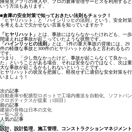
険発見アプリの導入や、プロの倉庫管理サービスを利用すると
いう方法もあります。
■倉庫の安全対策で知っておきたい法則もチェック！
「ヒヤリハット」と「ハインリッヒの法則」という、安全対策
を考える上で欠かせない言葉を知っていますか？
「ヒヤリハット」
とは、事故にはならなかったけれども、一歩
間違えれば事故が起こっていたような状態です。
「ハインリッヒの法則」
とは、1件の重大事故の背後には、29
件の軽微な事故と300件のヒヤリハットがあると言われるもの
です。
つまり、「少し危なかったけど、事故が起こらなくて良かっ
た」ということがある場合、それは安全なのではなく、次は重
大な事故が起こるかもしれないということです。
ヒヤリハットの状況を把握し、軽視せずに適切な安全対策を行
いましょう！
次の記事
自動倉庫や配膳型ロボットで工場内搬送を自動化、ソフトバン
クロボティクスが提案（1回目）
前の記事
建築の骨格は日本の文化
一覧へ戻る
人気の記事
設計、設計監理、施工管理、コンストラクションマネジメント