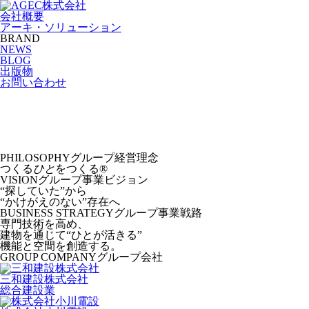
会社概要
アーキ・ソリューション
BRAND
NEWS
BLOG
出版物
お問い合わせ
PHILOSOPHY
グループ経営理念
つくる
ひと
をつくる®︎
VISION
グループ事業ビジョン
“探していた”から
“かけがえのない”存在へ
BUSINESS STRATEGY
グループ事業戦路
専門技術を高め、
建物を通じて“ひとが活きる”
機能と空間を創造する。
GROUP COMPANY
グループ会社
三和建設株式会社
総合建設業