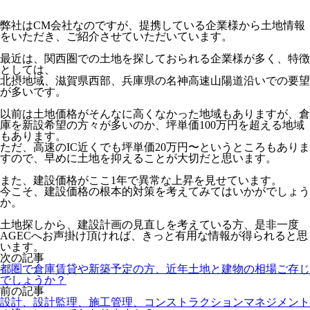
弊社はCM会社なのですが、提携している企業様から土地情報
をいただき、ご紹介させていただいています。
最近は、関西圏での土地を探しておられる企業様が多く、特徴
としては、
北摂地域、滋賀県西部、兵庫県の名神高速山陽道沿いでの要望
が多いです。
以前は土地価格がそんなに高くなかった地域もありますが、倉
庫を新設希望の方々が多いのか、坪単価100万円を超える地域
もあります。
ただ、高速のIC近くでも坪単価20万円〜というところもありま
すので、早めに土地を抑えることが大切だと思います。
また、建設価格がここ1年で異常な上昇を見せています。
今こそ、建設価格の根本的対策を考えてみてはいかがでしょう
か。
土地探しから、建設計画の見直しを考えている方
、是非一度
AGECへお声掛け頂ければ、きっと有用な情報
が得られると思
います。
次の記事
都圏で倉庫賃貸や新築予定の方、近年土地と建物の相場ご存じ
でしょうか？
前の記事
設計、設計監理、施工管理、コンストラクションマネジメント