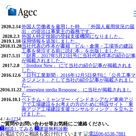
HOME
>
新着情報
新着情報
2021.8.24
第2回 INNOVATYON EXPO 国際物流総合展に出展
いたします。
2020.2.27
外国人材の特定技能について
2020.2.14
外国人労働者を雇用した時、 「外国人雇用状況の届
出」の提出は事業主の義務です。
2020.2.3
外国人特定技能の登録支援機関になりました。
2019.1.18
採用情報を追加しました。
2018.11.28
当社代表の作本が書籍「ビル・倉庫・工場等の建設
工事を発注する前に読む本」を出版しました。
2017.5.11
「財界」2017年5月23日号に当社代表作本の紹介記事
が掲載されました。
2017.2.8
「livedoor New」 にて当社の紹介記事が掲載されま
した。
2016.12.6
「日刊工業新聞」2016年12月5日発刊に「公共工事マ
ネジメント」として当社の紹介記事が掲載されまし
た。
2016.11.22
「emerging media Response」 に当社が掲載されまし
た。
2016.10.1
ベトナム・ミャンマー・インドネシアなど東南アジ
アで工場建設をお考えの方のために特設サイト「東
南アジア工場建設支援コンサルティング」を立ち上
げました。
4 / 4
«
1
2
3
4
ご質問やお問い合わせ等お気軽にご連絡ください。
相談してみる
建築無料診断
お電話でのご相談も受け付けています
06-6538-7881