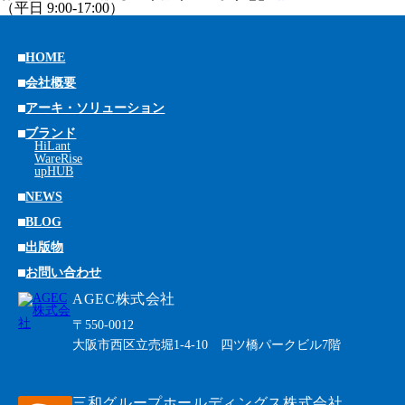
（平日 9:00-17:00）
HOME
会社概要
アーキ・ソリューション
ブランド
HiLant
WareRise
upHUB
NEWS
BLOG
出版物
お問い合わせ
AGEC株式会社
〒550-0012
大阪市西区立売堀1-4-10 四ツ橋パークビル7階
三和グループホールディングス株式会社