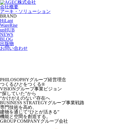
会社概要
アーキ・ソリューション
BRAND
HiLant
WareRise
upHUB
NEWS
BLOG
出版物
お問い合わせ
PHILOSOPHY
グループ経営理念
つくる
ひと
をつくる®︎
VISION
グループ事業ビジョン
“探していた”から
“かけがえのない”存在へ
BUSINESS STRATEGY
グループ事業戦路
専門技術を高め、
建物を通じて“ひとが活きる”
機能と空間を創造する。
GROUP COMPANY
グループ会社