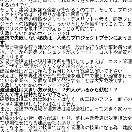
そのオーダーを請け負ってくれる人々を安易に選んでは、後悔
するだけです。
そして、建築は多額な金額が掛かるものです。そして、プロジ
ェクトが進めば、後戻りが非常に困難です。
依頼する業者の特徴やメリット・デメリットを考え、建築プロ
ジェクトの始動段階からしっかりとした準備を行うことで、失
敗のリスクを最小限に抑えることが可能です。
失敗しないためのポイント その1
建築で失敗しない秘訣は、入念なプロジェクトプランにありま
す。
実際に建築を行う建設会社の選択、設計を行う設計事務所の選
択、そこから建築プロジェクトがスタートし、コストや品質が
決まります。
安易に建設会社や設計事務所を選択してしまえば、コスト管理
やデザイン管理ができなくなる場合があります。
建設会社はどこに頼んでも同じという観点は省いて下さい。
例えば、民事再生法や会社更生法を適用中で厳しい経営を行っ
ている企業へ、安価な値段で発注することは大変危険です。
失敗しないためのポイント その2
建設会社は大きい方が良い！？知人がいるから頼む！？
なんて考えは持たないで下さい。
建築物は竣工すれば終わりではなく、竣工後のアフター面での
保障も重要視しなければなりません。
また、建設中の現場管理方法は建設会社によって大きく変わっ
てきます。
経験の少ない管理者を配属したり、落札や業者選択決定後は全
て現場任せになる建設会社もあります。
そうなると、会社の技量ではなく管理者の技量になる為、建設