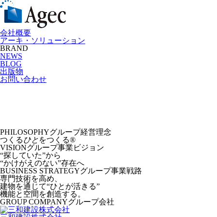
会社概要
アーキ・ソリューション
BRAND
NEWS
BLOG
出版物
お問い合わせ
PHILOSOPHY
グループ経営理念
つくる
ひと
をつくる®︎
VISION
グループ事業ビジョン
“探していた”から
“かけがえのない”存在へ
BUSINESS STRATEGY
グループ事業戦路
専門技術を高め、
建物を通じて“ひとが活きる”
機能と空間を創造する。
GROUP COMPANY
グループ会社