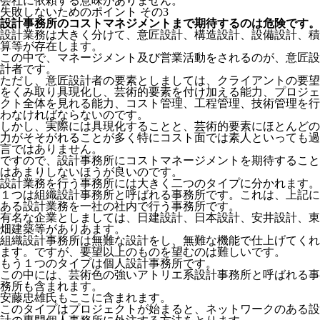
会社に依頼する意味がありません。
失敗しないためのポイント その3
設計事務所のコストマネジメントまで期待するのは危険です。
設計業務は大きく分けて、意匠設計、構造設計、設備設計、積
算等が存在します。
この中で、マネージメント及び営業活動をされるのが、意匠設
計者です。
ただし、意匠設計者の要素としましては、クライアントの要望
をくみ取り具現化し、芸術的要素を付け加える能力、プロジェ
クト全体を見れる能力、コスト管理、工程管理、技術管理を行
わなければならないのです。
しかし、実際には具現化することと、芸術的要素にほとんどの
力がそそがれることが多く特にコスト面では素人といっても過
言ではありません。
ですので、設計事務所にコストマネージメントを期待すること
はあまりしないほうが良いのです。
設計業務を行う事務所には大きく二つのタイプに分かれます。
１つは組織設計事務所と呼ばれる事務所です。これは、上記に
ある設計業務を一社の社内で行う事務所です。
有名な企業としましては、日建設計、日本設計、安井設計、東
畑建築等がありあます。
組織設計事務所は無難な設計をし、無難な機能で仕上げてくれ
ます。ですが、要望以上のものを望むのは難しいです。
もう１つのタイプは個人設計事務所です。
この中には、芸術色の強いアトリエ系設計事務所と呼ばれる事
務所も含まれます。
安藤忠雄氏もここに含まれます。
このタイプはプロジェクトが始まると、ネットワークのある設