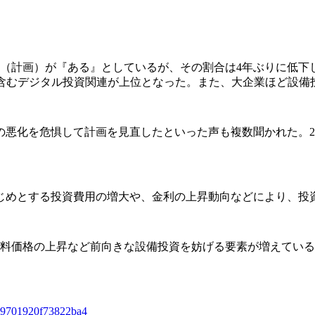
定（計画）が『ある』としているが、その割合は4年ぶりに低
を含むデジタル投資関連が上位となった。また、大企業ほど設備
悪化を危惧して計画を見直したといった声も複数聞かれた。20
めとする投資費用の増大や、金利の上昇動向などにより、投
燃料価格の上昇など前向きな設備投資を妨げる要素が増えてい
989701920f73822ba4