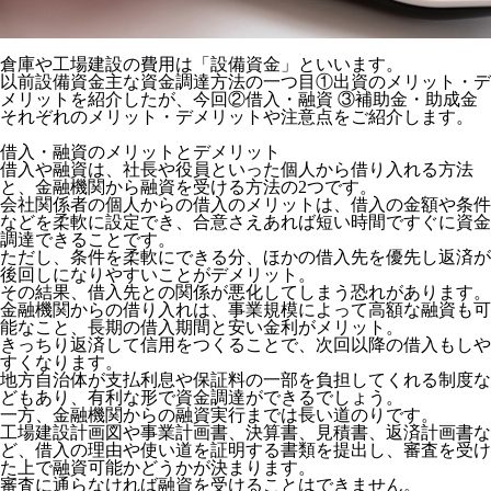
倉庫や工場建設の費用は「設備資金」といいます。
以前設備資金主な資金調達方法の一つ目①出資のメリット・デ
メリットを紹介したが、今回②借入・融資 ③補助金・助成金
それぞれのメリット・デメリットや注意点をご紹介します。
借入・融資のメリットとデメリット
借入や融資は、社長や役員といった個人から借り入れる方法
と、金融機関から融資を受ける方法の2つです。
会社関係者の個人からの借入のメリットは、借入の金額や条件
などを柔軟に設定でき、合意さえあれば短い時間ですぐに資金
調達できることです。
ただし、条件を柔軟にできる分、ほかの借入先を優先し返済が
後回しになりやすいことがデメリット。
その結果、借入先との関係が悪化してしまう恐れがあります。
金融機関からの借り入れは、事業規模によって高額な融資も可
能なこと、長期の借入期間と安い金利がメリット。
きっちり返済して信用をつくることで、次回以降の借入もしや
すくなります。
地方自治体が支払利息や保証料の一部を負担してくれる制度な
どもあり、有利な形で資金調達ができるでしょう。
一方、金融機関からの融資実行までは長い道のりです。
工場建設計画図や事業計画書、決算書、見積書、返済計画書な
ど、借入の理由や使い道を証明する書類を提出し、審査を受け
た上で融資可能かどうかが決まります。
審査に通らなければ融資を受けることはできません。