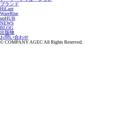
ブランド
HiLant
WareRise
upHUB
NEWS
BLOG
出版物
お問い合わせ
© COMPANY AGEC All Rights Reserved.