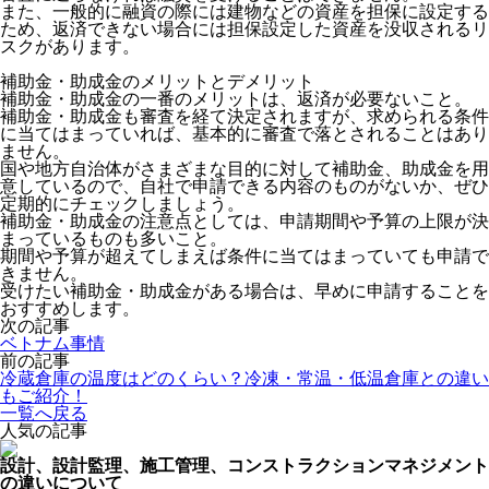
また、一般的に融資の際には建物などの資産を担保に設定する
ため、返済できない場合には担保設定した資産を没収されるリ
スクがあります。
補助金・助成金のメリットとデメリット
補助金・助成金の一番のメリットは、返済が必要ないこと。
補助金・助成金も審査を経て決定されますが、求められる条件
に当てはまっていれば、基本的に審査で落とされることはあり
ません。
国や地方自治体がさまざまな目的に対して補助金、助成金を用
意しているので、自社で申請できる内容のものがないか、ぜひ
定期的にチェックしましょう。
補助金・助成金の注意点としては、申請期間や予算の上限が決
まっているものも多いこと。
期間や予算が超えてしまえば条件に当てはまっていても申請で
きません。
受けたい補助金・助成金がある場合は、早めに申請することを
おすすめします。
次の記事
ベトナム事情
前の記事
冷蔵倉庫の温度はどのくらい？冷凍・常温・低温倉庫との違い
もご紹介！
一覧へ戻る
人気の記事
設計、設計監理、施工管理、コンストラクションマネジメント
の違いについて