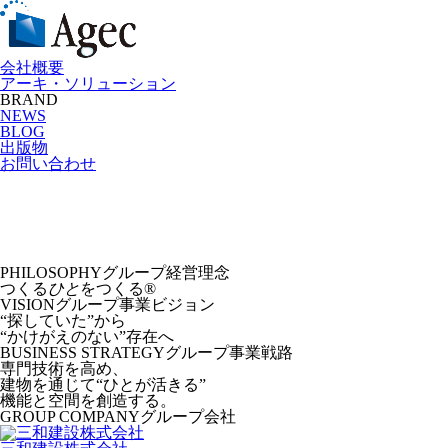
会社概要
アーキ・ソリューション
BRAND
NEWS
BLOG
出版物
お問い合わせ
PHILOSOPHY
グループ経営理念
つくる
ひと
をつくる®︎
VISION
グループ事業ビジョン
“探していた”から
“かけがえのない”存在へ
BUSINESS STRATEGY
グループ事業戦路
専門技術を高め、
建物を通じて“ひとが活きる”
機能と空間を創造する。
GROUP COMPANY
グループ会社