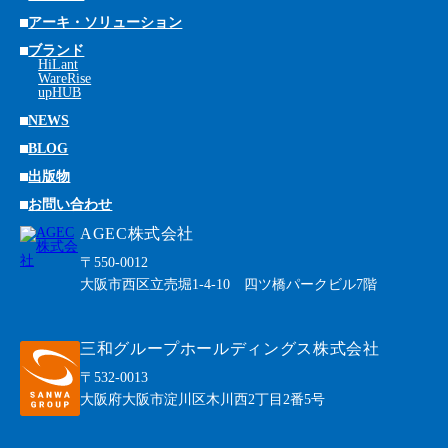
アーキ・ソリューション
ブランド
HiLant
WareRise
upHUB
NEWS
BLOG
出版物
お問い合わせ
AGEC株式会社
〒550-0012
大阪市西区立売堀1-4-10 四ツ橋パークビル7階
三和グループホールディングス株式会社
〒532-0013
大阪府大阪市淀川区木川西2丁目2番5号