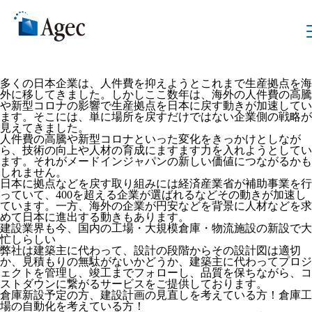
AGECブログ
生産拠点の“日本回帰”の背景、工場・倉庫建設を考えていませ
んか！
2022.12.16
多くの日本企業は、人件費を抑えようとこれまで生産拠点を海
外に移してきました。しかしここ数年は、海外の人件費の高騰
や新型コロナの影響で生産拠点を日本に戻す動きが加速してい
ます。そこには、単に場所を戻すだけではない企業側の戦略が
見えてきました。
人件費の高騰や新型コロナといった変化をきっかけとしなが
ら、技術の向上や人材の育成にますます力を入れようとしてい
ます。それがメードインジャパンの新しい価値につながるかも
しれません。
日本に拠点などを戻す取り組みには経済産業省が補助事業を行
っていて、400を超える企業が選ばれるなどその動きが加速し
ています。一方、海外の企業が円安などを背景に人材などを求
めて日本に進出する動きもあります。
建設業界も今、国内の工場・大規模倉庫・物流施設の新設で大
忙しらしい
弊社は建築主に代わって、設計の段階からその設計図は適切
か、見積もりの無駄がないかどうか、建築主に代わってプロジ
ェクトを管理し、竣工までフォローし、品質を保ちながら、コ
ストダウンに繋がるサービスをご提供しております。
倉庫新設予定の方、建設計画の見直しを考えている方！倉庫工
場の自動化を考えている方！