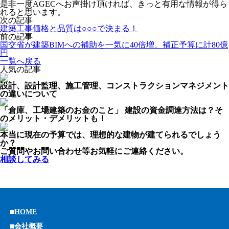
是非一度AGECへお声掛け頂ければ、きっと有用な情報が得ら
れると思います。
次の記事
建築工事価格と品質は○○○で決まる！
前の記事
国交省が建築BIMへの補助を一気に40倍増、補正予算に計80億
円
一覧へ戻る
人気の記事
設計、設計監理、施工管理、コンストラクションマネジメント
の違いについて
「倉庫、工場建築のお金のこと」 建設の資金調達方法は？そ
のメリット・デメリットも！
本当に現在の予算では、理想的な建物が建てられるでしょう
か？
ご質問やお問い合わせ等お気軽にご連絡ください。
相談してみる
HOME
会社概要